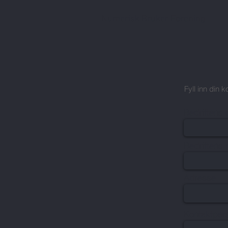
Numerisk Bruker Forening
Fyll inn din
Bedriftens 
Bedriftens 
Adresse
Kontaktper