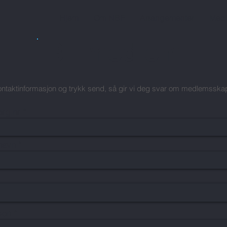
Hjem
Om NBF
Arrangementer
Med
Bli medlem
 kontaktinformasjon og trykk send, så gir vi deg svar om medlemsska
org.nr
navn
son