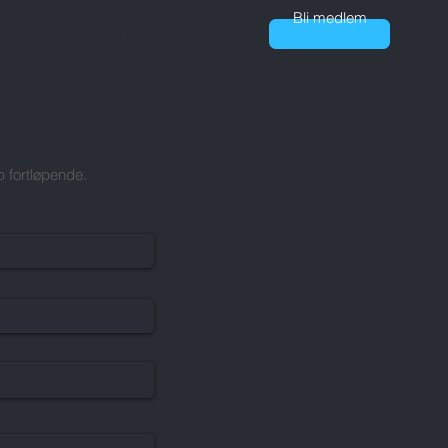
Bli medlem
lemmer
Kontakt oss
Bli medlem
p fortløpende.