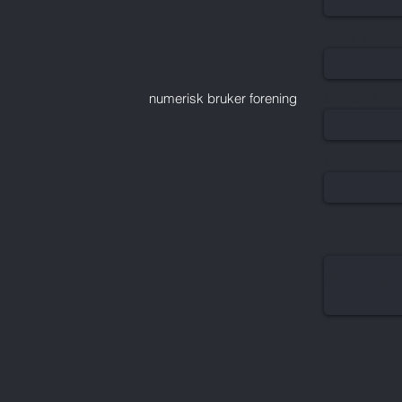
Tlf.nr kont
E-post kon
numerisk bruker forening
E-post for 