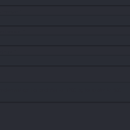
aktperson
taktperson
faktura