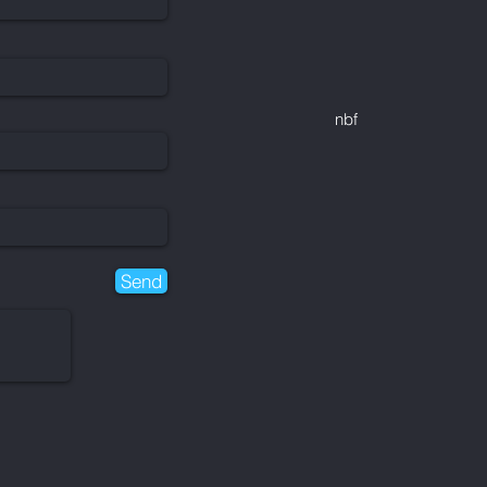
nbf
Send